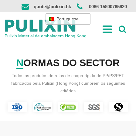
Saltar
quote@pulixin.hk
0086-15800765620
para
o
Portuguese
conteúdo
Pulixin Material de embalagem Hong Kong
NORMAS DO SECTOR
Todos os produtos de rolos de chapa rígida de PP/PS/PET
fabricados pela Pulixin (Hong Kong) cumprem os seguintes
critérios