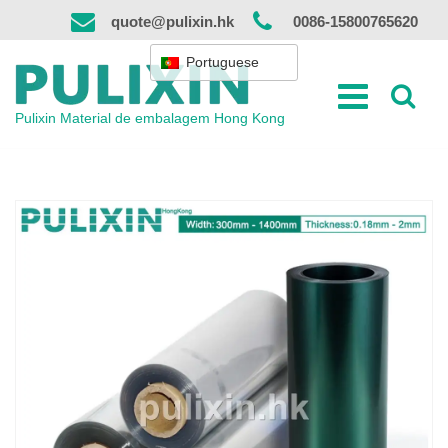
Saltar
quote@pulixin.hk
0086-15800765620
para
o
Portuguese
conteúdo
Pulixin Material de embalagem Hong Kong