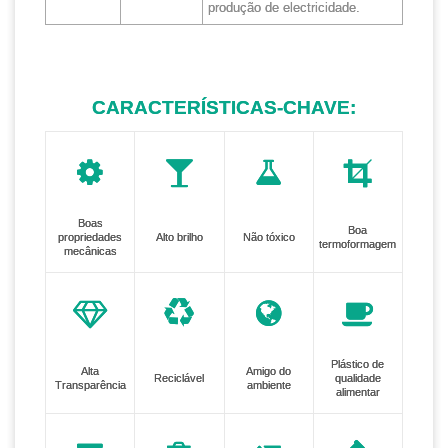
produção de electricidade.
CARACTERÍSTICAS-CHAVE:
Boas
Boa
propriedades
Alto brilho
Não tóxico
termoformagem
mecânicas
Plástico de
Alta
Amigo do
Reciclável
qualidade
Transparência
ambiente
alimentar