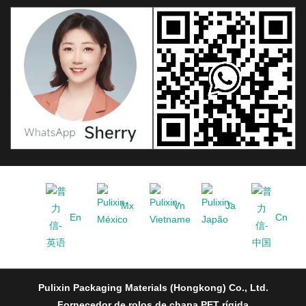
Mx
Vn
Ja
En
Cn
Pulixin Packaging Materials (Hongkong) Co., Ltd.
Fornecedor de rolos de chapa PET rígida