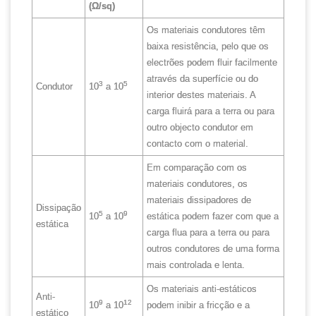
(Ω/sq)
Os materiais condutores têm
baixa resistência, pelo que os
electrões podem fluir facilmente
através da superfície ou do
3
5
Condutor
10
a 10
interior destes materiais. A
carga fluirá para a terra ou para
outro objecto condutor em
contacto com o material.
Em comparação com os
materiais condutores, os
materiais dissipadores de
Dissipação
5
9
10
a 10
estática podem fazer com que a
estática
carga flua para a terra ou para
outros condutores de uma forma
mais controlada e lenta.
Os materiais anti-estáticos
Anti-
9
12
10
a 10
podem inibir a fricção e a
estático