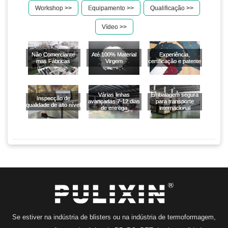
Workshop >>
Equipamento >>
Qualificação >>
Vídeo >>
Não Comerciante
Até 100% Material
Experiência,
mas Fábricas
Virgem
certificação e patente
Várias linhas
Embalagem segura
Inspecção de
avançadas 7-12 dias
para transporte
qualidade de alto nível
de entrega
internacional
Se estiver na indústria de blisters ou na indústria de termoformagem,