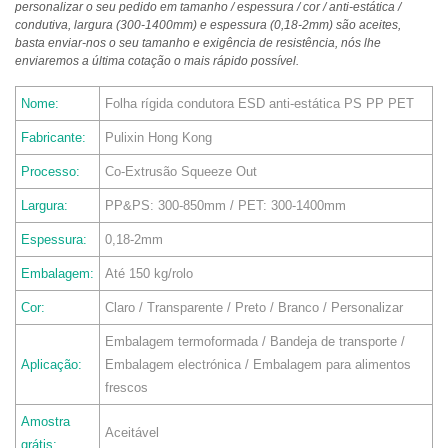
personalizar o seu pedido em tamanho / espessura / cor / anti-estática /
condutiva, largura (300-1400mm) e espessura (0,18-2mm) são aceites,
basta enviar-nos o seu tamanho e exigência de resistência, nós lhe
enviaremos a última cotação o mais rápido possível.
Nome:
Folha rígida condutora ESD anti-estática PS PP PET
Fabricante:
Pulixin Hong Kong
Processo:
Co-Extrusão Squeeze Out
Largura:
PP&PS: 300-850mm / PET: 300-1400mm
Espessura:
0,18-2mm
Embalagem:
Até 150 kg/rolo
Cor:
Claro / Transparente / Preto / Branco / Personalizar
Embalagem termoformada / Bandeja de transporte /
Aplicação:
Embalagem electrónica / Embalagem para alimentos
frescos
Amostra
Aceitável
grátis: