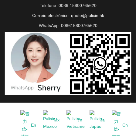
Telefone:
0086-15800765620
Correio electrónico:
quote@pulixin.hk
WhatsApp:
008615800765620
Mx
Vn
Ja
En
Cn