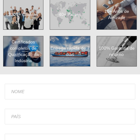
10+ Anos de
2300+ Clientes
40+ Países
Amizade
Certificados
completos de
Entrega rápida de 7
100% Garantia de
Qualificação da
dias
retorno
Indústria