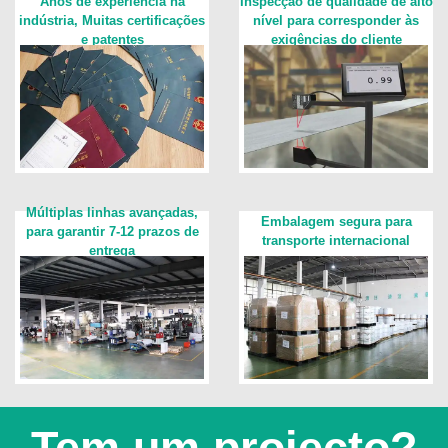
Anos de experiência na
Inspecção de qualidade de alto
indústria, Muitas certificações
nível para corresponder às
e patentes
exigências do cliente
Múltiplas linhas avançadas,
Embalagem segura para
para garantir 7-12 prazos de
transporte internacional
entrega
Tem um projecto?