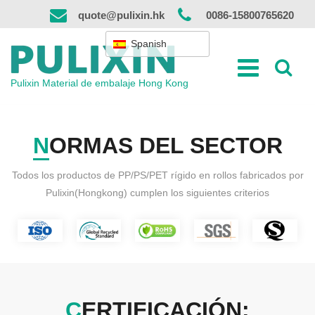
Ir
quote@pulixin.hk
0086-15800765620
al
contenido
Spanish
Pulixin Material de embalaje Hong Kong
NORMAS DEL SECTOR
Todos los productos de PP/PS/PET rígido en rollos fabricados por
Pulixin(Hongkong) cumplen los siguientes criterios
CERTIFICACIÓN: