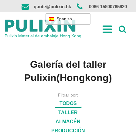
Ir
quote@pulixin.hk
0086-15800765620
al
contenido
Spanish
Pulixin Material de embalaje Hong Kong
Galería del taller
Pulixin(Hongkong)
Filtrar por:
TODOS
TALLER
ALMACÉN
PRODUCCIÓN