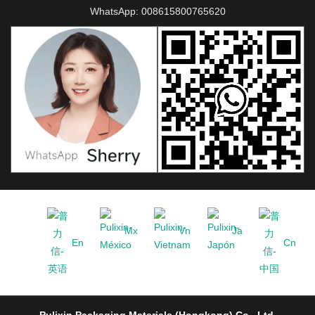
WhatsApp:
008615800765620
Mx
Vn
Ja
En
Cn