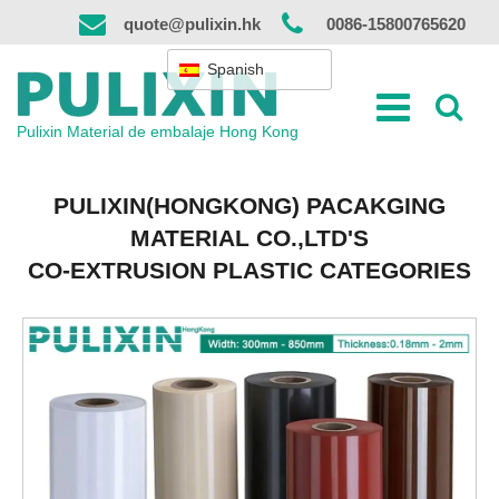
Ir
quote@pulixin.hk
0086-15800765620
al
contenido
Spanish
Pulixin Material de embalaje Hong Kong
PULIXIN(HONGKONG) PACAKGING
MATERIAL CO.,LTD'S
CO-EXTRUSION PLASTIC CATEGORIES