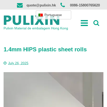
Saltar
quote@pulixin.hk
0086-15800765620
para
o
Portuguese
conteúdo
Pulixin Material de embalagem Hong Kong
1.4mm HIPS plastic sheet rolls
July 26, 2025