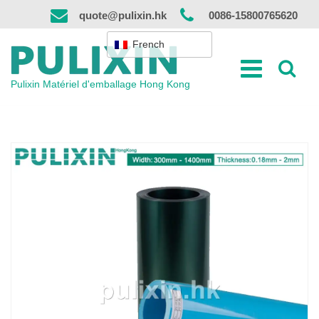
Skip
quote@pulixin.hk
0086-15800765620
to
content
French
Pulixin Matériel d'emballage Hong Kong