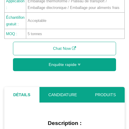
Application
Emballage thermoformé / Plateau de transport /
:
Emballage électronique / Emballage pour aliments frais
Échantillon
Acceptable
gratuit :
MOQ :
5 tonnes
Chat Now
Enquête rapide
DÉTAILS
CANDIDATURE
PRODUITS
Description :