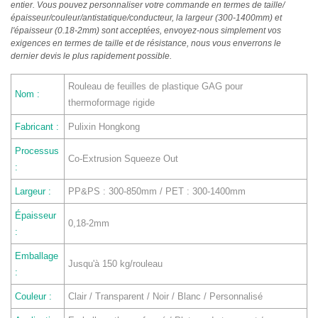
entier. Vous pouvez personnaliser votre commande en termes de taille/
épaisseur/couleur/antistatique/conducteur, la largeur (300-1400mm) et
l'épaisseur (0.18-2mm) sont acceptées, envoyez-nous simplement vos
exigences en termes de taille et de résistance, nous vous enverrons le
dernier devis le plus rapidement possible.
Rouleau de feuilles de plastique GAG pour
Nom :
thermoformage rigide
Fabricant :
Pulixin Hongkong
Processus
Co-Extrusion Squeeze Out
:
Largeur :
PP&PS : 300-850mm / PET : 300-1400mm
Épaisseur
0,18-2mm
:
Emballage
Jusqu'à 150 kg/rouleau
:
Couleur :
Clair / Transparent / Noir / Blanc / Personnalisé