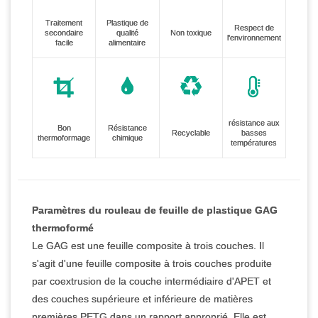
Traitement
Plastique de
Respect de
secondaire
qualité
Non toxique
l'environnement
facile
alimentaire
résistance aux
Bon
Résistance
Recyclable
basses
thermoformage
chimique
températures
Paramètres du rouleau de feuille de plastique GAG
thermoformé
Le GAG est une feuille composite à trois couches. Il
s'agit d'une feuille composite à trois couches produite
par coextrusion de la couche intermédiaire d'APET et
des couches supérieure et inférieure de matières
premières PETG dans un rapport approprié. Elle est