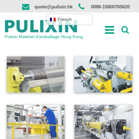
Skip
quote@pulixin.hk
0086-15800765620
to
content
French
Pulixin Matériel d'emballage Hong Kong